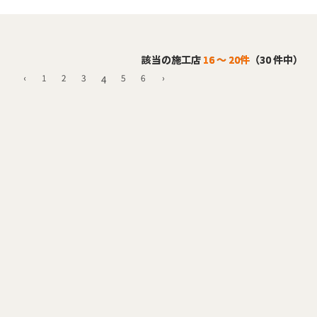
該当の施工店
16 ～ 20件
（30 件中）
‹
1
2
3
5
6
›
4