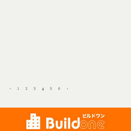
‹
1
2
3
5
6
›
4